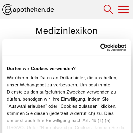
Hau
Medizinlexikon
Diagnostik, präoperative
Untersuchungen, die der Hausarzt oder das
Klinikpersonal vor einem chirurgischen Eingriff
Dürfen wir Cookies verwenden?
durchführen. Sie dienen zur Abschätzung des
Wir übermitteln Daten an Drittanbieter, die uns helfen,
Operations- und Narkoserisikos. Der Umfang der
unser Webangebot zu verbessern. Um bestimmte
Untersuchungen variiert je nach Größe und Art
Dienste zu den aufgeführten Zwecken verwenden zu
dürfen, benötigen wir Ihre Einwilligung. Indem Sie
des geplanten Eingriffs. Gängig sind aktuelle
"Auswahl erlauben" oder "Cookies zulassen" klicken,
Laborwerte wie
Blutbild
,
Elektrolyte
, Leberwerte,
stimmen Sie diesen (jederzeit widerruflich) zu. Dies
Blutzucker
und Nierenwerte. Bei Bedarf fordert
umfasst auch Ihre Einwilligung nach Art. 49 (1) (a)
der Arzt zusätzliche Röntgenuntersuchungen,
DSGVO. Unter "Nur notwendige Cookies" können Sie die