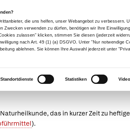
enden?
Drittanbieter, die uns helfen, unser Webangebot zu verbessern.
en Zwecken verwenden zu dürfen, benötigen wir Ihre Einwilligun
ookies zulassen" klicken, stimmen Sie diesen (jederzeit widerru
ikamente
Naturheilkunde
Eltern & Kind
Gesund 
nwilligung nach Art. 49 (1) (a) DSGVO. Unter "Nur notwendige C
beitung ablehnen. Sie können Ihre Auswahl jederzeit unter "Priv
Medizinlexikon
Standortdienste
Statistiken
Vide
 Naturheilkunde, das in kurzer Zeit zu hefti
führmittel
).