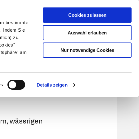
Cookies zulassen
Kundenlogin
Info für Apotheker
 Um bestimmte
g. Indem Sie
Auswahl erlauben
flich) zu.
Suche
leben
Über uns
ookies"
Nur notwendige Cookies
atsphäre“ am
os
Details zeigen
gem, wässrigen