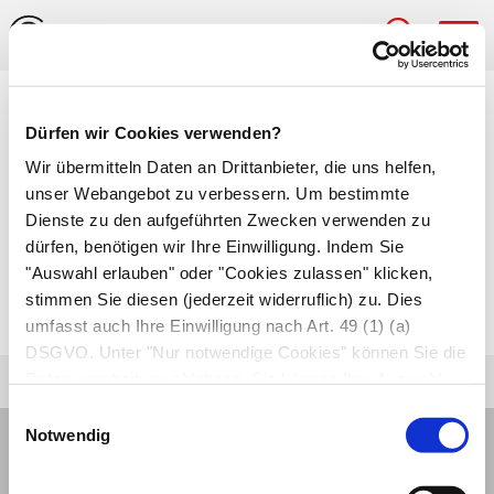
Hau
Medizinlexikon
Dürfen wir Cookies verwenden?
Dünndarmtoilette
Wir übermitteln Daten an Drittanbieter, die uns helfen,
unser Webangebot zu verbessern. Um bestimmte
Absaugen von Dünndarminhalt mit einer
Dienste zu den aufgeführten Zwecken verwenden zu
dürfen, benötigen wir Ihre Einwilligung. Indem Sie
speziellen Sonde. Der Darminhalt muss entfernt
"Auswahl erlauben" oder "Cookies zulassen" klicken,
werden, wenn sich der Speisebrei im
Dünndarm
stimmen Sie diesen (jederzeit widerruflich) zu. Dies
staut oder vor einer Operation am Dünndarm.
umfasst auch Ihre Einwilligung nach Art. 49 (1) (a)
DSGVO. Unter "Nur notwendige Cookies" können Sie die
Datenverarbeitung ablehnen. Sie können Ihre Auswahl
jederzeit unter "Privatsphäre“ am Seitenende ändern.
Einwilligungsauswahl
Notwendig