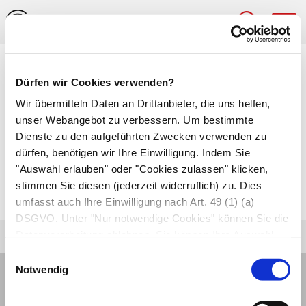
Hau
Medizinlexikon
Dürfen wir Cookies verwenden?
Dysurie (Dysuresie)
Wir übermitteln Daten an Drittanbieter, die uns helfen,
unser Webangebot zu verbessern. Um bestimmte
Erschwerte und/oder schmerzhafte Entleerung
Dienste zu den aufgeführten Zwecken verwenden zu
dürfen, benötigen wir Ihre Einwilligung. Indem Sie
der
Harnblase
. Häufig lösen Blasen-, Prostata-
"Auswahl erlauben" oder "Cookies zulassen" klicken,
und Harnröhrenerkrankungen, seltener
stimmen Sie diesen (jederzeit widerruflich) zu. Dies
neurologische Erkrankungen eine Dysurie aus.
umfasst auch Ihre Einwilligung nach Art. 49 (1) (a)
DSGVO. Unter "Nur notwendige Cookies" können Sie die
Datenverarbeitung ablehnen. Sie können Ihre Auswahl
jederzeit unter "Privatsphäre“ am Seitenende ändern.
Einwilligungsauswahl
Notwendig