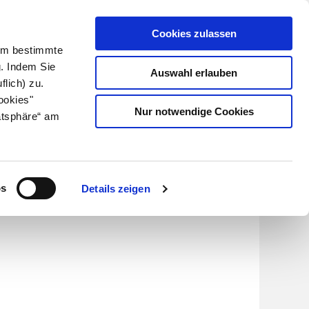
Cookies zulassen
Kundenlogin
Info für Apotheker
 Um bestimmte
g. Indem Sie
Auswahl erlauben
flich) zu.
Suche
leben
Über uns
ookies"
Nur notwendige Cookies
atsphäre“ am
os
Details zeigen