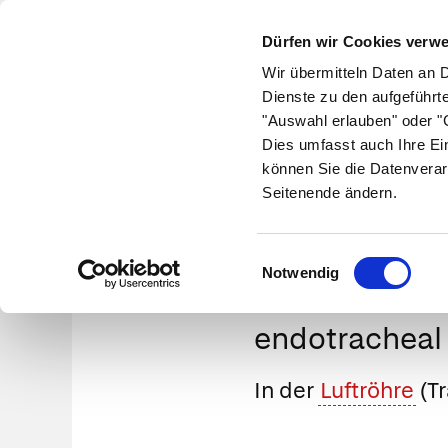
Dürfen wir Cookies verw
Wir übermitteln Daten an 
Dienste zu den aufgeführt
"Auswahl erlauben" oder "C
Krankheiten
Symptome
Therapie
Med
Dies umfasst auch Ihre Ei
können Sie die Datenverar
Seitenende ändern.
Einwilligungsauswahl
Notwendig
endotracheal
In der
Luftröhre
(T