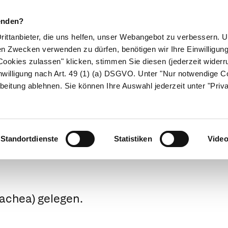
enden?
Drittanbieter, die uns helfen, unser Webangebot zu verbessern.
en Zwecken verwenden zu dürfen, benötigen wir Ihre Einwilligun
ookies zulassen" klicken, stimmen Sie diesen (jederzeit widerru
ikamente
Naturheilkunde
Eltern & Kind
Gesund 
nwilligung nach Art. 49 (1) (a) DSGVO. Unter "Nur notwendige C
beitung ablehnen. Sie können Ihre Auswahl jederzeit unter "Priv
Medizinlexikon
Standortdienste
Statistiken
Vide
rachea) gelegen.