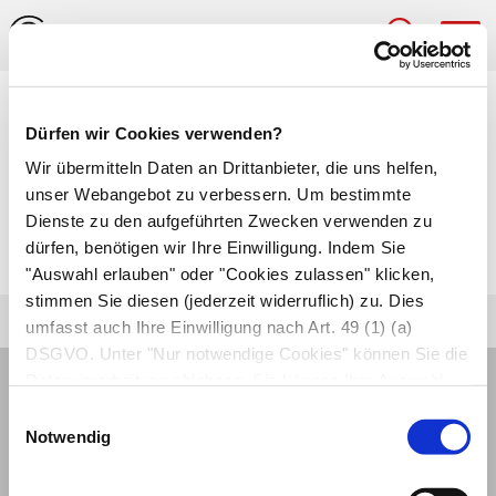
Hau
Medizinlexikon
Dürfen wir Cookies verwenden?
Entartung
Wir übermitteln Daten an Drittanbieter, die uns helfen,
unser Webangebot zu verbessern. Um bestimmte
Umwandlung einer gutartigen
Dienste zu den aufgeführten Zwecken verwenden zu
dürfen, benötigen wir Ihre Einwilligung. Indem Sie
Gewebeveränderung in einen
bösartigen Tumor
.
"Auswahl erlauben" oder "Cookies zulassen" klicken,
stimmen Sie diesen (jederzeit widerruflich) zu. Dies
umfasst auch Ihre Einwilligung nach Art. 49 (1) (a)
DSGVO. Unter "Nur notwendige Cookies" können Sie die
Datenverarbeitung ablehnen. Sie können Ihre Auswahl
jederzeit unter "Privatsphäre“ am Seitenende ändern.
Einwilligungsauswahl
Notwendig