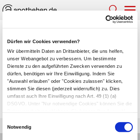
Hau
Medizinlexikon
Dürfen wir Cookies verwenden?
Eosinopenie
Wir übermitteln Daten an Drittanbieter, die uns helfen,
unser Webangebot zu verbessern. Um bestimmte
Schwund oder Fehlen
eosinophiler
Dienste zu den aufgeführten Zwecken verwenden zu
Granulozyten
im Blut. Die Zahl der eosinophilen
dürfen, benötigen wir Ihre Einwilligung. Indem Sie
Granulozyten sinkt bei Stress, starker
"Auswahl erlauben" oder "Cookies zulassen" klicken,
körperlicher Belastung und akuten
stimmen Sie diesen (jederzeit widerruflich) zu. Dies
umfasst auch Ihre Einwilligung nach Art. 49 (1) (a)
Entzündungen. Die Eosinopenie ist in der Regel
DSGVO. Unter "Nur notwendige Cookies" können Sie die
kein Zeichen einer ernsten Erkrankung.
Datenverarbeitung ablehnen. Sie können Ihre Auswahl
jederzeit unter "Privatsphäre“ am Seitenende ändern.
Einwilligungsauswahl
Notwendig