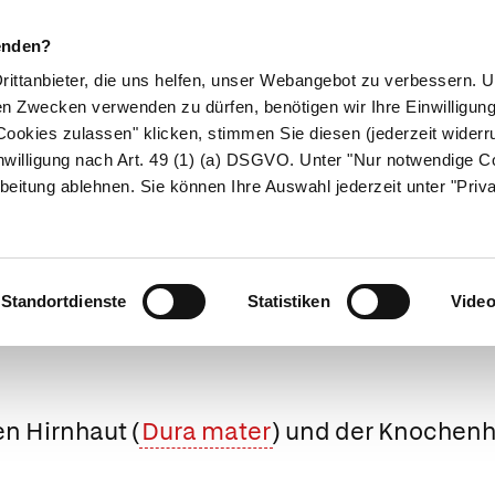
enden?
Drittanbieter, die uns helfen, unser Webangebot zu verbessern.
en Zwecken verwenden zu dürfen, benötigen wir Ihre Einwilligun
ookies zulassen" klicken, stimmen Sie diesen (jederzeit widerru
ikamente
Naturheilkunde
Eltern & Kind
Gesund 
nwilligung nach Art. 49 (1) (a) DSGVO. Unter "Nur notwendige C
beitung ablehnen. Sie können Ihre Auswahl jederzeit unter "Priv
Medizinlexikon
Standortdienste
Statistiken
Vide
n Hirnhaut (
Dura mater
) und der Knochen