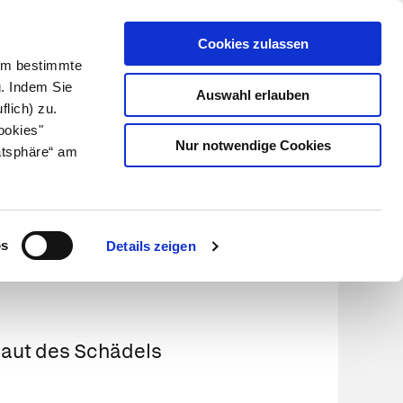
Cookies zulassen
Kundenlogin
Info für Apotheker
 Um bestimmte
g. Indem Sie
Auswahl erlauben
flich) zu.
Suche
leben
Über uns
ookies"
Nur notwendige Cookies
atsphäre“ am
os
Details zeigen
haut des Schädels