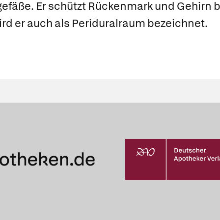
fäße. Er schützt Rückenmark und Gehirn 
d er auch als
Periduralraum
bezeichnet.