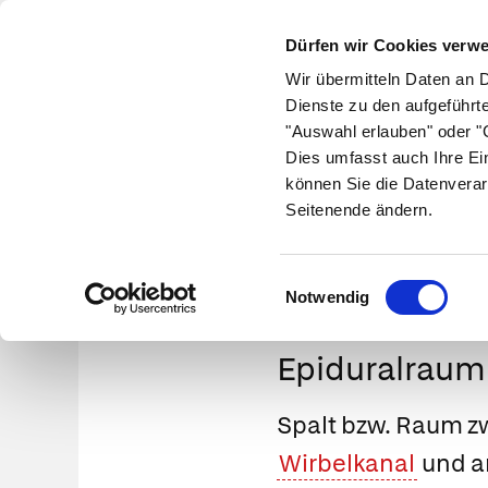
Dürfen wir Cookies verw
Wir übermitteln Daten an 
Dienste zu den aufgeführt
"Auswahl erlauben" oder "C
Krankheiten
Symptome
Therapie
Med
Dies umfasst auch Ihre Ei
können Sie die Datenverar
Seitenende ändern.
Einwilligungsauswahl
Notwendig
Epiduralraum
Spalt bzw. Raum 
Wirbelkanal
und 