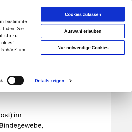
Cookies zulassen
Kundenlogin
Info für Apotheker
 Um bestimmte
g. Indem Sie
Auswahl erlauben
flich) zu.
Suche
leben
Über uns
ookies"
Nur notwendige Cookies
atsphäre“ am
os
Details zeigen
iost) im
-, Bindegewebe,