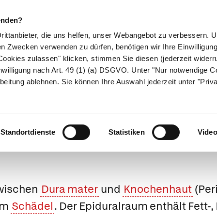
enden?
Drittanbieter, die uns helfen, unser Webangebot zu verbessern.
en Zwecken verwenden zu dürfen, benötigen wir Ihre Einwilligun
ookies zulassen" klicken, stimmen Sie diesen (jederzeit widerru
ikamente
Naturheilkunde
Eltern & Kind
Gesund 
nwilligung nach Art. 49 (1) (a) DSGVO. Unter "Nur notwendige C
beitung ablehnen. Sie können Ihre Auswahl jederzeit unter "Priv
Medizinlexikon
Standortdienste
Statistiken
Vide
zwischen
Dura mater
und
Knochenhaut
(Per
am
Schädel
. Der Epiduralraum enthält Fett