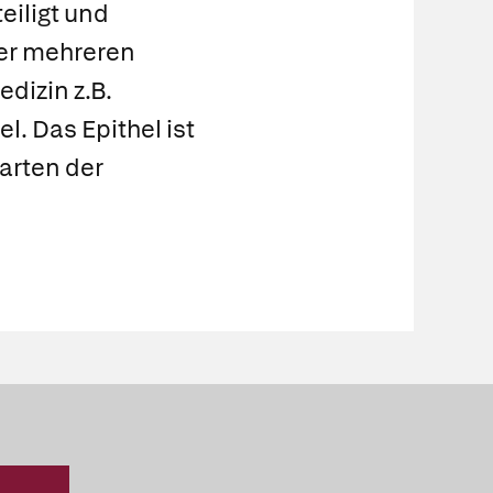
eiligt und
der mehreren
dizin z.B.
el
. Das Epithel ist
arten der