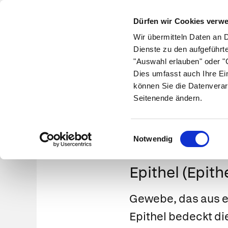
Dürfen wir Cookies verw
Wir übermitteln Daten an 
Dienste zu den aufgeführt
"Auswahl erlauben" oder "C
Krankheiten
Symptome
Therapie
Med
Dies umfasst auch Ihre Ei
können Sie die Datenverar
Seitenende ändern.
Einwilligungsauswahl
Notwendig
Epithel (Epi
Gewebe, das aus e
Epithel bedeckt di