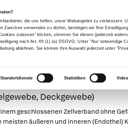
enden?
Drittanbieter, die uns helfen, unser Webangebot zu verbessern.
en Zwecken verwenden zu dürfen, benötigen wir Ihre Einwilligun
ookies zulassen" klicken, stimmen Sie diesen (jederzeit widerru
ikamente
Naturheilkunde
Eltern & Kind
Gesund 
nwilligung nach Art. 49 (1) (a) DSGVO. Unter "Nur notwendige C
beitung ablehnen. Sie können Ihre Auswahl jederzeit unter "Priv
Medizinlexikon
Standortdienste
Statistiken
Vide
thelgewebe, Deckgewebe)
inem geschlossenen Zellverband ohne Gef
e meisten äußeren und inneren (
Endothel
) 