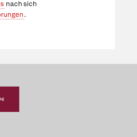
ls
nach sich
örungen
.