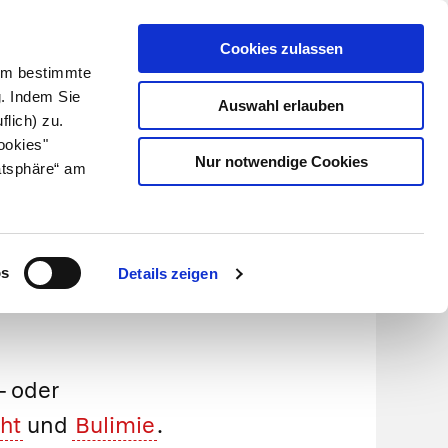
Cookies zulassen
Kundenlogin
Info für Apotheker
 Um bestimmte
g. Indem Sie
Auswahl erlauben
flich) zu.
Suche
leben
Über uns
ookies"
Nur notwendige Cookies
atsphäre“ am
os
Details zeigen
- oder
ht
und
Bulimie
.