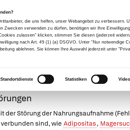
enden?
Drittanbieter, die uns helfen, unser Webangebot zu verbessern.
en Zwecken verwenden zu dürfen, benötigen wir Ihre Einwilligun
ookies zulassen" klicken, stimmen Sie diesen (jederzeit widerru
ikamente
Naturheilkunde
Eltern & Kind
Gesund 
nwilligung nach Art. 49 (1) (a) DSGVO. Unter "Nur notwendige C
beitung ablehnen. Sie können Ihre Auswahl jederzeit unter "Priv
Medizinlexikon
Standortdienste
Statistiken
Vide
örungen
it der Störung der Nahrungsaufnahme (Fehl
verbunden sind, wie
Adipositas
,
Magersuc