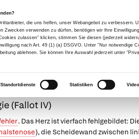
enden?
Drittanbieter, die uns helfen, unser Webangebot zu verbessern.
en Zwecken verwenden zu dürfen, benötigen wir Ihre Einwilligun
ookies zulassen" klicken, stimmen Sie diesen (jederzeit widerru
ikamente
Naturheilkunde
Eltern & Kind
Gesund 
nwilligung nach Art. 49 (1) (a) DSGVO. Unter "Nur notwendige C
beitung ablehnen. Sie können Ihre Auswahl jederzeit unter "Priv
Medizinlexikon
Standortdienste
Statistiken
Vide
ie (Fallot IV)
ehler
. Das Herz ist vierfach fehlgebildet: 
nalstenose
), die Scheidewand zwischen lin