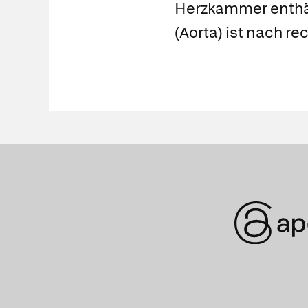
Herzkammer enthäl
(Aorta) ist nach re