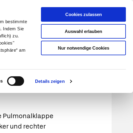
Cookies zulassen
Kundenlogin
Info für Apotheker
 Um bestimmte
g. Indem Sie
Auswahl erlauben
flich) zu.
Suche
leben
Über uns
ookies"
Nur notwendige Cookies
atsphäre“ am
os
Details zeigen
Die Pulmonalklappe
ker und rechter