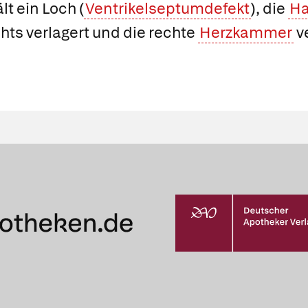
t ein Loch (
Ventrikelseptumdefekt
), die
Ha
chts verlagert und die rechte
Herzkammer
v