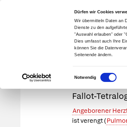
Dürfen wir Cookies verw
Wir übermitteln Daten an 
Dienste zu den aufgeführt
"Auswahl erlauben" oder "C
Krankheiten
Symptome
Therapie
Med
Dies umfasst auch Ihre Ei
können Sie die Datenverar
Seitenende ändern.
Einwilligungsauswahl
Notwendig
Fallot-Tetralog
Angeborener Herzf
ist verengt (
Pulmo