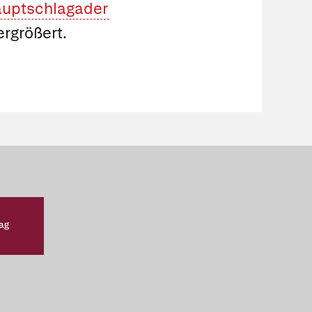
uptschlagader
ergrößert.