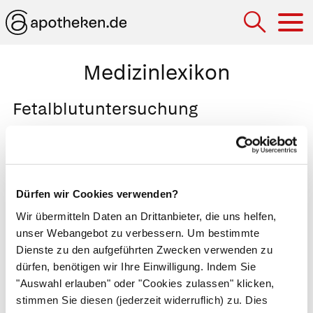
Hau
Medizinlexikon
Fetalblutuntersuchung
Untersuchung des kindlichen Bluts während
der Geburt. Die Untersuchung ist notwendig,
wenn das
CTG
auf einen Sauerstoffmangel
Dürfen wir Cookies verwenden?
hinweist. Nach dem
Blasensprung
ritzt der
Wir übermitteln Daten an Drittanbieter, die uns helfen,
Arzt die Kopfhaut des Kindes ein und gewinnt
unser Webangebot zu verbessern. Um bestimmte
so einige Bluttropfen zur Untersuchung. Er
Dienste zu den aufgeführten Zwecken verwenden zu
bestimmt den
pH-Wert des Bluts
, aus dem er
dürfen, benötigen wir Ihre Einwilligung. Indem Sie
den Grad des Sauerstoffmangels abschätzt.
"Auswahl erlauben" oder "Cookies zulassen" klicken,
Ein pH-Wert von 7,3 ist normal. Sinkt er in der
stimmen Sie diesen (jederzeit widerruflich) zu. Dies