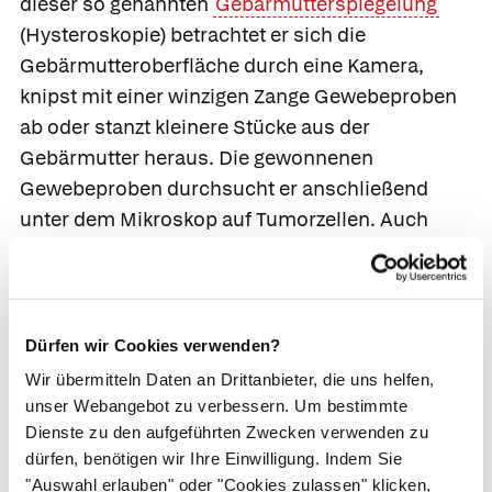
dieser so genannten
Gebärmutterspiegelung
(Hysteroskopie) betrachtet er sich die
Gebärmutteroberfläche durch eine Kamera,
knipst mit einer winzigen Zange Gewebeproben
ab oder stanzt kleinere Stücke aus der
Gebärmutter heraus. Die gewonnenen
Gewebeproben durchsucht er anschließend
unter dem Mikroskop auf Tumorzellen. Auch
Myome
und
Gebärmutterpolypen
lassen sich
mit Hilfe der Gebärmutterspiegelung entfernen.
Eine weitere Möglichkeit, Gewebeproben zu
gewinnen, ist die
Ausschabung
der
Dürfen wir Cookies verwenden?
Gebärmutter. Hierzu entnimmt der Arzt die
Wir übermitteln Daten an Drittanbieter, die uns helfen,
oberste Schicht der Gebärmutterschleimhaut.
unser Webangebot zu verbessern. Um bestimmte
Das gleiche Verfahren wendet er an, um
Dienste zu den aufgeführten Zwecken verwenden zu
dürfen, benötigen wir Ihre Einwilligung. Indem Sie
Gebärmuttermyome zu entfernen, eine
"Auswahl erlauben" oder "Cookies zulassen" klicken,