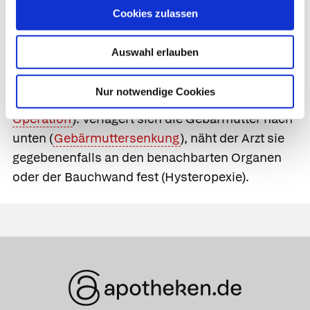
und Eierstöcken (
Hysterosalpingektomie
). Bei
Cookies zulassen
Gebärmutterhalskrebs
entfernt der Arzt
zusätzlich zu Gebärmutter, Eileiter und
Auswahl erlauben
Eierstöcken auch das umliegende Bindegewebe
und die Bänder, an denen die Gebärmutter im
Nur notwendige Cookies
Bauchraum aufgehängt ist (
Wertheim-
Operation
). Verlagert sich die Gebärmutter nach
unten (
Gebärmuttersenkung
), näht der Arzt sie
gegebenenfalls an den benachbarten Organen
oder der Bauchwand fest (
Hysteropexie
).