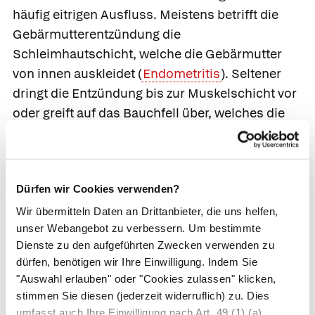
häufig eitrigen Ausfluss. Meistens betrifft die
Gebärmutterentzündung die
Schleimhautschicht, welche die Gebärmutter
von innen auskleidet (
Endometritis
). Seltener
dringt die Entzündung bis zur Muskelschicht vor
oder greift auf das Bauchfell über, welches die
Gebärmutter von außen umhüllt.
Eine bakterielle Gebärmutterentzündung bildet
sich bevorzugt nach einer Geburt. In dieser
Dürfen wir Cookies verwenden?
Phase finden die Bakterien besonders günstige
Wir übermitteln Daten an Drittanbieter, die uns helfen,
Bedingungen vor: Das Gebärmuttergewebe ist
unser Webangebot zu verbessern. Um bestimmte
aufgelockert, der
Mutterkuchen
(Placenta) hat
Dienste zu den aufgeführten Zwecken verwenden zu
sich abgelöst und eine große Wunde
dürfen, benötigen wir Ihre Einwilligung. Indem Sie
"Auswahl erlauben" oder "Cookies zulassen" klicken,
zurückgelassen und eventuell staut sich
stimmen Sie diesen (jederzeit widerruflich) zu. Dies
Wochenfluss in der Gebärmutter. Eine
umfasst auch Ihre Einwilligung nach Art. 49 (1) (a)