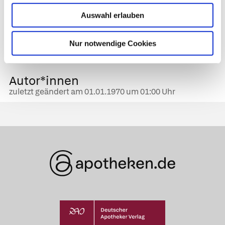
ist weniger anfällig für eine
Auswahl erlauben
Gebärmutterentzündung. Meistens verschreibt
der Arzt zusätzlich Antibiotika und schabt das
Nur notwendige Cookies
entzündete Gebärmuttergewebe aus.
Autor*innen
zuletzt geändert am
01.01.1970
um 01:00 Uhr