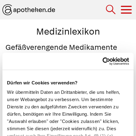
Hau
Medizinlexikon
Gefäßverengende Medikamente
(Vasokonstriktoren)
Medikamente, welche die Blutgefäße enger
stellen. Vasokonstriktoren wie
Xylometazolin
Dürfen wir Cookies verwenden?
(
Otriven®
),
Tramazolin
(
Rhinospray®
) und
Wir übermitteln Daten an Drittanbieter, die uns helfen,
Oxymetazolin
(
Nasivin®
) bringen verstopfte
unser Webangebot zu verbessern. Um bestimmte
Schnupfennasen zum Abschwellen und
Dienste zu den aufgeführten Zwecken verwenden zu
verbessern so die Nasenatmung. Sie sollten nie
dürfen, benötigen wir Ihre Einwilligung. Indem Sie
länger als sieben Tage eingenommen werden,
"Auswahl erlauben" oder "Cookies zulassen" klicken,
weil sie sonst die Nasenschleimhaut schädigen.
stimmen Sie diesen (jederzeit widerruflich) zu. Dies
umfasst auch Ihre Einwilligung nach Art. 49 (1) (a)