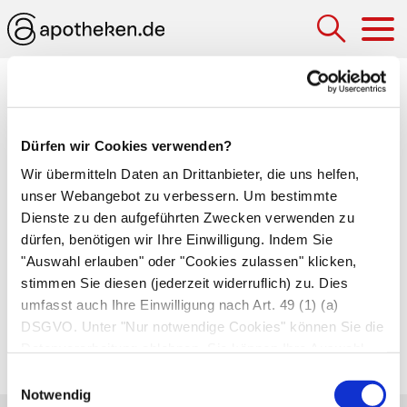
Hau
Medizinlexikon
Gipsbett (Gipsliegeschale)
Dürfen wir Cookies verwenden?
Wir übermitteln Daten an Drittanbieter, die uns helfen,
Liegeschale aus Gipsbinden. Der Arzt legt die
unser Webangebot zu verbessern. Um bestimmte
Gipsbinden über den Rücken des Patienten und
Dienste zu den aufgeführten Zwecken verwenden zu
lässt sie dort antrocknen. Anschließend nimmt
dürfen, benötigen wir Ihre Einwilligung. Indem Sie
er sie ab, polstert sie aus und versieht sie mit
"Auswahl erlauben" oder "Cookies zulassen" klicken,
Querverstrebungen. Das Gipsbett stellt die
stimmen Sie diesen (jederzeit widerruflich) zu. Dies
umfasst auch Ihre Einwilligung nach Art. 49 (1) (a)
Wirbelsäule ruhig und eignet sich daher für
DSGVO. Unter "Nur notwendige Cookies" können Sie die
Patienten mit
Wirbelbrüchen
, Wirbeltumoren
Datenverarbeitung ablehnen. Sie können Ihre Auswahl
und
Skoliose
(Wirbelverkrümmung).
jederzeit unter "Privatsphäre“ am Seitenende ändern.
Einwilligungsauswahl
Notwendig