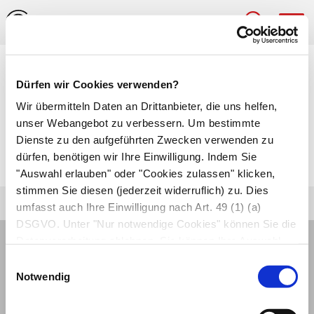
Hau
Medizinlexikon
Dürfen wir Cookies verwenden?
Handbruch (Handfraktur)
Wir übermitteln Daten an Drittanbieter, die uns helfen,
unser Webangebot zu verbessern. Um bestimmte
Verletzung eines oder mehrerer
Handwurzel-
,
Dienste zu den aufgeführten Zwecken verwenden zu
dürfen, benötigen wir Ihre Einwilligung. Indem Sie
Mittelhand-
oder
Fingerknochen
.
"Auswahl erlauben" oder "Cookies zulassen" klicken,
stimmen Sie diesen (jederzeit widerruflich) zu. Dies
umfasst auch Ihre Einwilligung nach Art. 49 (1) (a)
DSGVO. Unter "Nur notwendige Cookies" können Sie die
Datenverarbeitung ablehnen. Sie können Ihre Auswahl
jederzeit unter "Privatsphäre“ am Seitenende ändern.
Einwilligungsauswahl
Notwendig