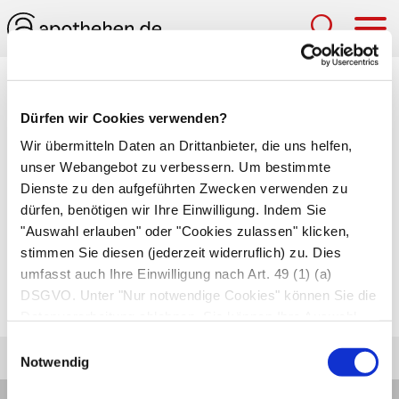
Hau
Medizinlexikon
Dürfen wir Cookies verwenden?
Hippocampus
Wir übermitteln Daten an Drittanbieter, die uns helfen,
unser Webangebot zu verbessern. Um bestimmte
Teil des
limbischen Systems
und Sitz des
Dienste zu den aufgeführten Zwecken verwenden zu
Riechzentrums
(Geruchszentrum) der Hirnrinde;
dürfen, benötigen wir Ihre Einwilligung. Indem Sie
Seepferdchen-ähnlicher Längswulst im
"Auswahl erlauben" oder "Cookies zulassen" klicken,
Großhirn
, der unterteilt wird in
Ammonshorn
stimmen Sie diesen (jederzeit widerruflich) zu. Dies
umfasst auch Ihre Einwilligung nach Art. 49 (1) (a)
(
Pes hippocampi
),
Alveus hippocampi
und
DSGVO. Unter "Nur notwendige Cookies" können Sie die
Fimbria hippocampi
.
Datenverarbeitung ablehnen. Sie können Ihre Auswahl
jederzeit unter "Privatsphäre“ am Seitenende ändern.
Einwilligungsauswahl
Notwendig