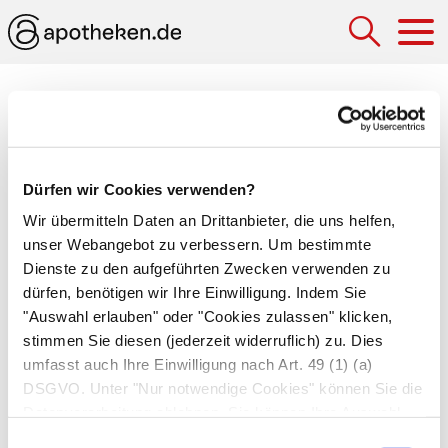
Hau
Medizinlexikon
Hirnnervenlähmung
Dürfen wir Cookies verwenden?
Ausfall eines oder mehrerer Hirnnerven wegen
Wir übermitteln Daten an Drittanbieter, die uns helfen,
einer Schädigung, z.B.
Fazialislähmung
.
unser Webangebot zu verbessern. Um bestimmte
Dienste zu den aufgeführten Zwecken verwenden zu
Periphere Hirnnervenlähmung
: Schädigung
dürfen, benötigen wir Ihre Einwilligung. Indem Sie
des Nervs in seinem Verlauf.
"Auswahl erlauben" oder "Cookies zulassen" klicken,
Nukleäre Hirnnervenlähmung
: Schädigung der
stimmen Sie diesen (jederzeit widerruflich) zu. Dies
Kerngebiete der Hirnnerven im Gehirn.
umfasst auch Ihre Einwilligung nach Art. 49 (1) (a)
DSGVO. Unter "Nur notwendige Cookies" können Sie die
Supranukleäre Hirnnervenlähmung
:
Datenverarbeitung ablehnen. Sie können Ihre Auswahl
Schädigung übergeordneter Zentren im
jederzeit unter "Privatsphäre“ am Seitenende ändern.
Einwilligungsauswahl