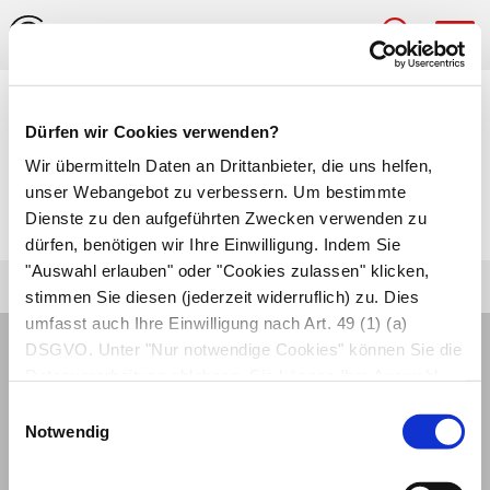
Hau
Medizinlexikon
Dürfen wir Cookies verwenden?
Hypochylie
Wir übermitteln Daten an Drittanbieter, die uns helfen,
unser Webangebot zu verbessern. Um bestimmte
Verringerte Magensaftbildung.
Dienste zu den aufgeführten Zwecken verwenden zu
dürfen, benötigen wir Ihre Einwilligung. Indem Sie
"Auswahl erlauben" oder "Cookies zulassen" klicken,
stimmen Sie diesen (jederzeit widerruflich) zu. Dies
umfasst auch Ihre Einwilligung nach Art. 49 (1) (a)
DSGVO. Unter "Nur notwendige Cookies" können Sie die
Datenverarbeitung ablehnen. Sie können Ihre Auswahl
jederzeit unter "Privatsphäre“ am Seitenende ändern.
Einwilligungsauswahl
Notwendig