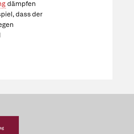
ng
dämpfen
iel, dass der
Gegen
d