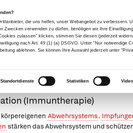
enden?
Drittanbieter, die uns helfen, unser Webangebot zu verbessern.
en Zwecken verwenden zu dürfen, benötigen wir Ihre Einwilligun
ookies zulassen" klicken, stimmen Sie diesen (jederzeit widerru
ikamente
Naturheilkunde
Eltern & Kind
Gesund 
nwilligung nach Art. 49 (1) (a) DSGVO. Unter "Nur notwendige C
beitung ablehnen. Sie können Ihre Auswahl jederzeit unter "Priv
Medizinlexikon
Standortdienste
Statistiken
Vide
tion (Immuntherapie)
 körpereigenen
Abwehrsystems
.
Impfunge
en
stärken das Abwehrsystem und schützen