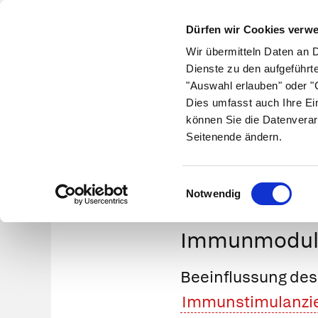
Dürfen wir Cookies verw
Wir übermitteln Daten an 
Dienste zu den aufgeführt
"Auswahl erlauben" oder "C
Krankheiten
Symptome
Therapie
Med
Dies umfasst auch Ihre Ei
können Sie die Datenverar
Seitenende ändern.
Einwilligungsauswahl
Notwendig
Immunmodula
Beeinflussung des
Immunstimulanzi