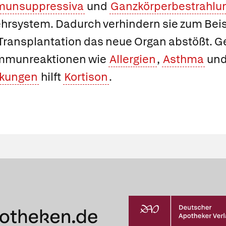
munsuppressiva
und
Ganzkörperbestrahlu
rsystem. Dadurch verhindern sie zum Beisp
 Transplantation das neue Organ abstößt. 
mmunreaktionen wie
Allergien
,
Asthma
un
kungen
hilft
Kortison
.