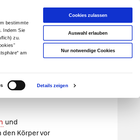
Cookies zulassen
Kundenlogin
Info für Apotheker
 Um bestimmte
g. Indem Sie
Auswahl erlauben
flich) zu.
Suche
leben
Über uns
ookies"
Nur notwendige Cookies
atsphäre“ am
os
Details zeigen
n
und
 den Körper vor