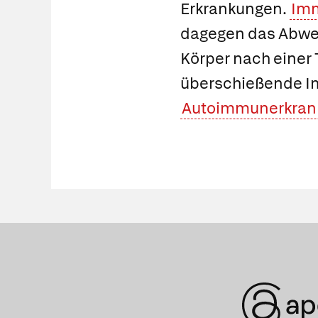
Erkrankungen.
Im
dagegen das Abweh
Körper nach einer
überschießende I
Autoimmunerkran