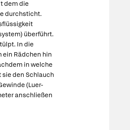
t dem die
 durchsticht.
flüssigkeit
system
) überführt.
ülpt. In die
ch ein Rädchen hin
nachdem in welche
 sie den Schlauch
 Gewinde (
Luer-
theter anschließen