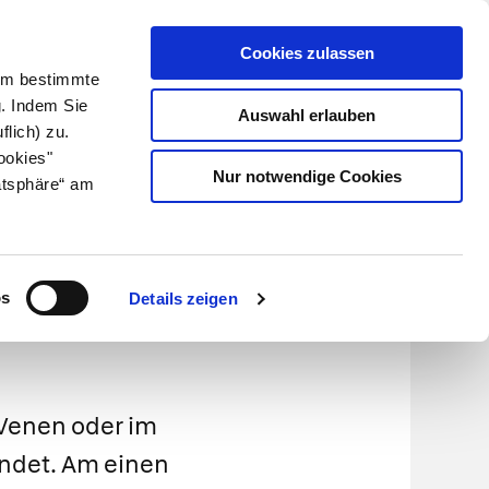
Cookies zulassen
Kundenlogin
Info für Apotheker
 Um bestimmte
g. Indem Sie
Auswahl erlauben
flich) zu.
Suche
leben
Über uns
ookies"
Nur notwendige Cookies
atsphäre“ am
os
Details zeigen
 Venen oder im
ndet. Am einen