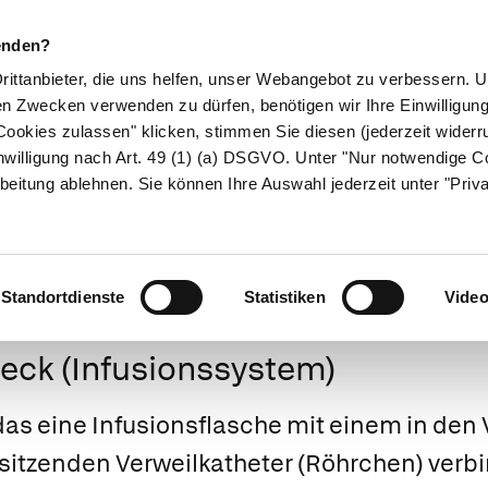
enden?
Drittanbieter, die uns helfen, unser Webangebot zu verbessern.
en Zwecken verwenden zu dürfen, benötigen wir Ihre Einwilligun
ookies zulassen" klicken, stimmen Sie diesen (jederzeit widerru
ikamente
Naturheilkunde
Eltern & Kind
Gesund 
nwilligung nach Art. 49 (1) (a) DSGVO. Unter "Nur notwendige C
beitung ablehnen. Sie können Ihre Auswahl jederzeit unter "Priv
Medizinlexikon
Standortdienste
Statistiken
Vide
eck (Infusionssystem)
as eine Infusionsflasche mit einem in den
sitzenden
Verweilkatheter
(Röhrchen) verbi