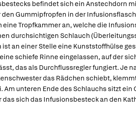
sbestecks befindet sich ein
Anstechdorn
mi
den Gummipfropfen in der Infusionsflasche
h eine
Tropfkammer
an, welche die Infusions
nen durchsichtigen Schlauch (
Überleitungs
st an einer Stelle eine Kunststoffhülse gest
t eine schiefe Rinne eingelassen, auf der si
sst, das als
Durchflussregler
fungiert. Je 
kenschwester das Rädchen schiebt, klemmt
rei. Am unteren Ende des Schlauchs sitzt ein
er das sich das Infusionsbesteck an den Ka