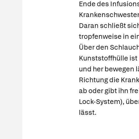
Ende des Infusion
Krankenschwester 
Daran schließt sic
tropfenweise in ei
Über den Schlauch i
Kunststoffhülle is
und her bewegen lä
Richtung die Kran
ab oder gibt ihn f
Lock-System
), üb
lässt.