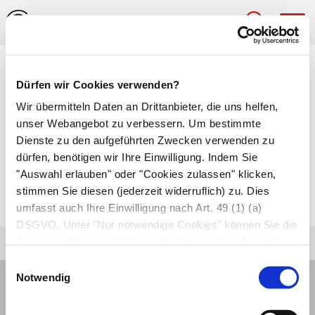
Hau
Medizinlexikon
Dürfen wir Cookies verwenden?
innere Kapsel (Capsula interna)
Wir übermitteln Daten an Drittanbieter, die uns helfen,
unser Webangebot zu verbessern. Um bestimmte
Kräftiges Bündel von markhaltigen Nervenfasern
Dienste zu den aufgeführten Zwecken verwenden zu
dürfen, benötigen wir Ihre Einwilligung. Indem Sie
im Gehirn, die beide Großhirnrinden
"Auswahl erlauben" oder "Cookies zulassen" klicken,
miteinander und mit anderen Hirnteilen sowie
stimmen Sie diesen (jederzeit widerruflich) zu. Dies
dem Rückenmark verbinden.
umfasst auch Ihre Einwilligung nach Art. 49 (1) (a)
DSGVO. Unter "Nur notwendige Cookies" können Sie die
Datenverarbeitung ablehnen. Sie können Ihre Auswahl
jederzeit unter "Privatsphäre“ am Seitenende ändern.
Einwilligungsauswahl
Notwendig