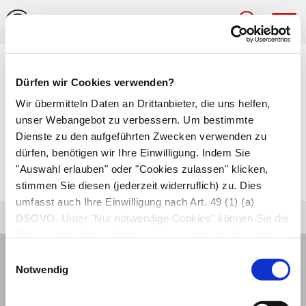
Hau
Medizinlexikon
Dürfen wir Cookies verwenden?
Insulinschock
Wir übermitteln Daten an Drittanbieter, die uns helfen,
unser Webangebot zu verbessern. Um bestimmte
Lebensgefährliches Kreislaufversagen (
Schock
)
Dienste zu den aufgeführten Zwecken verwenden zu
dürfen, benötigen wir Ihre Einwilligung. Indem Sie
auf Grund massiver Unterzuckerung durch eine
"Auswahl erlauben" oder "Cookies zulassen" klicken,
Überdosis
Insulin
.
stimmen Sie diesen (jederzeit widerruflich) zu. Dies
umfasst auch Ihre Einwilligung nach Art. 49 (1) (a)
DSGVO. Unter "Nur notwendige Cookies" können Sie die
Datenverarbeitung ablehnen. Sie können Ihre Auswahl
jederzeit unter "Privatsphäre“ am Seitenende ändern.
Einwilligungsauswahl
Notwendig