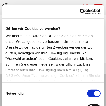
Hau
Medizinlexikon
Dürfen wir Cookies verwenden?
intermittierend
Wir übermitteln Daten an Drittanbieter, die uns helfen,
unser Webangebot zu verbessern. Um bestimmte
Mit Unterbrechungen, zeitweilig aussetzende
Dienste zu den aufgeführten Zwecken verwenden zu
dürfen, benötigen wir Ihre Einwilligung. Indem Sie
Krankheitssymptome.
"Auswahl erlauben" oder "Cookies zulassen" klicken,
stimmen Sie diesen (jederzeit widerruflich) zu. Dies
umfasst auch Ihre Einwilligung nach Art. 49 (1) (a)
DSGVO. Unter "Nur notwendige Cookies" können Sie die
Datenverarbeitung ablehnen. Sie können Ihre Auswahl
jederzeit unter "Privatsphäre“ am Seitenende ändern.
Einwilligungsauswahl
Notwendig