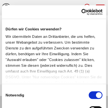
Hau
Medizinlexikon
Dürfen wir Cookies verwenden?
Interstitium
Wir übermitteln Daten an Drittanbieter, die uns helfen,
unser Webangebot zu verbessern. Um bestimmte
Zwischenraum, der die verschiedenen
Dienste zu den aufgeführten Zwecken verwenden zu
dürfen, benötigen wir Ihre Einwilligung. Indem Sie
Gewebetypen eines Organs gegeneinander
"Auswahl erlauben" oder "Cookies zulassen" klicken,
abgrenzt. Das Interstitium ist mit Bindegewebe
stimmen Sie diesen (jederzeit widerruflich) zu. Dies
angefüllt und wird von Nerven und Gefäßen
umfasst auch Ihre Einwilligung nach Art. 49 (1) (a)
durchzogen.
DSGVO. Unter "Nur notwendige Cookies" können Sie die
Datenverarbeitung ablehnen. Sie können Ihre Auswahl
jederzeit unter "Privatsphäre“ am Seitenende ändern.
Einwilligungsauswahl
Notwendig