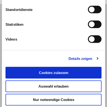
Standortdienste
Statistiken
Videos
Details zeigen
Cookies zulassen
© 2026
Impressum und Nutzungsbedingungen
Auswahl erlauben
Datenschutz
Privatsphäre
Nur notwendige Cookies
Qualitätsrichtlinien
Barrierefreiheit