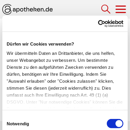
Hau
Medizinlexikon
Ionisationstherapie
Dürfen wir Cookies verwenden?
Wir übermitteln Daten an Drittanbieter, die uns helfen,
Einatmen elektrisch geladener Luft. Nach
unser Webangebot zu verbessern. Um bestimmte
naturheilkundlicher Auffassung wirkt sich die
Dienste zu den aufgeführten Zwecken verwenden zu
dürfen, benötigen wir Ihre Einwilligung. Indem Sie
Ionisationstherapie positiv auf das
"Auswahl erlauben" oder "Cookies zulassen" klicken,
Nervensystem und den Kreislauf aus.
stimmen Sie diesen (jederzeit widerruflich) zu. Dies
Verbesserung der Arzneimittelaufnahme
umfasst auch Ihre Einwilligung nach Art. 49 (1) (a)
durch die Haut mit Hilfe von Gleichstrom
DSGVO. Unter "Nur notwendige Cookies" können Sie die
(
Iontophorese
).
Datenverarbeitung ablehnen. Sie können Ihre Auswahl
jederzeit unter "Privatsphäre“ am Seitenende ändern.
Einwilligungsauswahl
Notwendig