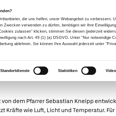
enden?
Drittanbieter, die uns helfen, unser Webangebot zu verbessern.
en Zwecken verwenden zu dürfen, benötigen wir Ihre Einwilligun
ookies zulassen" klicken, stimmen Sie diesen (jederzeit widerru
ikamente
Naturheilkunde
Eltern & Kind
Gesund 
nwilligung nach Art. 49 (1) (a) DSGVO. Unter "Nur notwendige C
beitung ablehnen. Sie können Ihre Auswahl jederzeit unter "Priv
Medizinlexikon
Standortdienste
Statistiken
Vide
t von dem Pfarrer Sebastian Kneipp entwick
zt Kräfte wie Luft, Licht und Temperatur. Fü