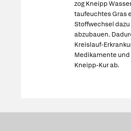
zog Kneipp Wasse
taufeuchtes Gras 
Stoffwechsel dazu
abzubauen. Dadur
Kreislauf-Erkrank
Medikamente und e
Kneipp-Kur ab.