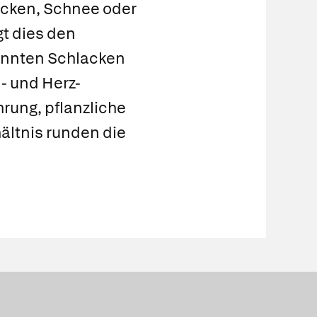
cken, Schnee oder
t dies den
nannten Schlacken
 und Herz-
rung, pflanzliche
ältnis runden die