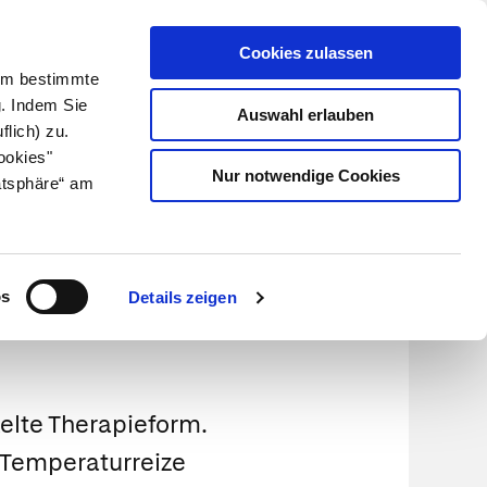
Cookies zulassen
Kundenlogin
Info für Apotheker
 Um bestimmte
g. Indem Sie
Auswahl erlauben
flich) zu.
Suche
leben
Über uns
ookies"
Nur notwendige Cookies
atsphäre“ am
os
Details zeigen
elte Therapieform.
r Temperaturreize