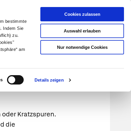
Cookies zulassen
Kundenlogin
Info für Apotheker
 Um bestimmte
g. Indem Sie
Auswahl erlauben
flich) zu.
Suche
leben
Über uns
ookies"
Nur notwendige Cookies
atsphäre“ am
os
Details zeigen
 oder Kratzspuren.
d die