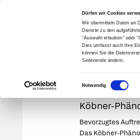
Dürfen wir Cookies verw
Wir übermitteln Daten an 
Dienste zu den aufgeführt
"Auswahl erlauben" oder "C
Krankheiten
Symptome
Therapie
Med
Dies umfasst auch Ihre Ei
können Sie die Datenverar
Seitenende ändern.
Einwilligungsauswahl
Notwendig
Köbner-Phä
Bevorzugtes Auftr
Das Köbner-Phänom