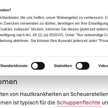
enden?
Drittanbieter, die uns helfen, unser Webangebot zu verbessern.
en Zwecken verwenden zu dürfen, benötigen wir Ihre Einwilligun
ookies zulassen" klicken, stimmen Sie diesen (jederzeit widerru
ikamente
Naturheilkunde
Eltern & Kind
Gesund 
nwilligung nach Art. 49 (1) (a) DSGVO. Unter "Nur notwendige C
beitung ablehnen. Sie können Ihre Auswahl jederzeit unter "Priv
Medizinlexikon
Standortdienste
Statistiken
Vide
nomen
eten von Hautkrankheiten an Scheuerstellen
en ist typisch für die
Schuppenflechte
un