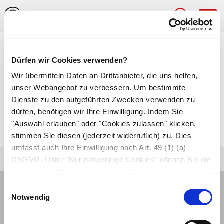
Hau
Medizinlexikon
Dürfen wir Cookies verwenden?
Kopfschwarte
Wir übermitteln Daten an Drittanbieter, die uns helfen,
unser Webangebot zu verbessern. Um bestimmte
Auf dem
Schädel
aufsitzende
Dienste zu den aufgeführten Zwecken verwenden zu
dürfen, benötigen wir Ihre Einwilligung. Indem Sie
Weichteilstrukturen. Hierzu zählen Haare,
"Auswahl erlauben" oder "Cookies zulassen" klicken,
Kopfhaut und Sehnen.
stimmen Sie diesen (jederzeit widerruflich) zu. Dies
umfasst auch Ihre Einwilligung nach Art. 49 (1) (a)
DSGVO. Unter "Nur notwendige Cookies" können Sie die
Datenverarbeitung ablehnen. Sie können Ihre Auswahl
jederzeit unter "Privatsphäre“ am Seitenende ändern.
Einwilligungsauswahl
Notwendig