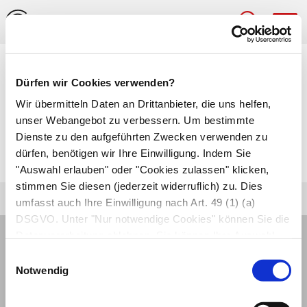
Hau
Medizinlexikon
Dürfen wir Cookies verwenden?
Korrosion
Wir übermitteln Daten an Drittanbieter, die uns helfen,
unser Webangebot zu verbessern. Um bestimmte
Zerstörung einer Gewebeoberfläche durch
Dienste zu den aufgeführten Zwecken verwenden zu
dürfen, benötigen wir Ihre Einwilligung. Indem Sie
entzündliche Prozesse oder Ätzmittel.
"Auswahl erlauben" oder "Cookies zulassen" klicken,
stimmen Sie diesen (jederzeit widerruflich) zu. Dies
umfasst auch Ihre Einwilligung nach Art. 49 (1) (a)
DSGVO. Unter "Nur notwendige Cookies" können Sie die
Datenverarbeitung ablehnen. Sie können Ihre Auswahl
jederzeit unter "Privatsphäre“ am Seitenende ändern.
Einwilligungsauswahl
Notwendig