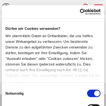
Hau
Medizinlexikon
Dürfen wir Cookies verwenden?
Koterbrechen (Miserere,
Wir übermitteln Daten an Drittanbieter, die uns helfen,
unser Webangebot zu verbessern. Um bestimmte
Kopremesis)
Dienste zu den aufgeführten Zwecken verwenden zu
dürfen, benötigen wir Ihre Einwilligung. Indem Sie
Ausscheidung von Stuhl über den Mund, wenn
"Auswahl erlauben" oder "Cookies zulassen" klicken,
ein fortgeschrittener
Darmverschluss
(Ileus) die
stimmen Sie diesen (jederzeit widerruflich) zu. Dies
natürliche
Kotentleerung
über den Darm
umfasst auch Ihre Einwilligung nach Art. 49 (1) (a)
verhindert.
DSGVO. Unter "Nur notwendige Cookies" können Sie die
Datenverarbeitung ablehnen. Sie können Ihre Auswahl
jederzeit unter "Privatsphäre“ am Seitenende ändern.
Einwilligungsauswahl
Notwendig