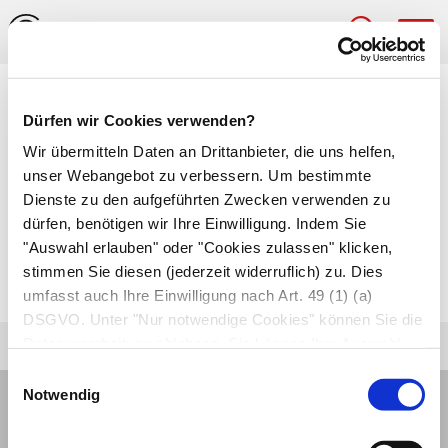
Hau
Medizinlexikon
Dürfen wir Cookies verwenden?
Kreislaufzentralisation
Wir übermitteln Daten an Drittanbieter, die uns helfen,
unser Webangebot zu verbessern. Um bestimmte
Blutumverteilung bei einem
Schock
. Dabei
Dienste zu den aufgeführten Zwecken verwenden zu
dürfen, benötigen wir Ihre Einwilligung. Indem Sie
verengen sich die Speichergefäße des
venösen
"Auswahl erlauben" oder "Cookies zulassen" klicken,
Gefäßsystems
und drücken damit das gesamte
stimmen Sie diesen (jederzeit widerruflich) zu. Dies
Blutvolumen zu den lebenswichtigen Organen.
umfasst auch Ihre Einwilligung nach Art. 49 (1) (a)
DSGVO. Unter "Nur notwendige Cookies" können Sie die
Datenverarbeitung ablehnen. Sie können Ihre Auswahl
jederzeit unter "Privatsphäre“ am Seitenende ändern.
Einwilligungsauswahl
Notwendig