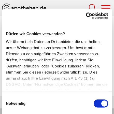
Hau
Medizinlexikon
Dürfen wir Cookies verwenden?
Kreuzbein
Wir übermitteln Daten an Drittanbieter, die uns helfen,
unser Webangebot zu verbessern. Um bestimmte
Unterster Abschnitt der Wirbelsäule aus fünf
Dienste zu den aufgeführten Zwecken verwenden zu
miteinander verschmolzenen Wirbelknochen,
dürfen, benötigen wir Ihre Einwilligung. Indem Sie
den Kreuzbeinwirbeln. Rechts und links grenzt
"Auswahl erlauben" oder "Cookies zulassen" klicken,
das Kreuzbein im
Iliosakralgelenk
an das
stimmen Sie diesen (jederzeit widerruflich) zu. Dies
umfasst auch Ihre Einwilligung nach Art. 49 (1) (a)
Darmbein
des Hüftknochens und schließt damit
DSGVO. Unter "Nur notwendige Cookies" können Sie die
den Beckenring.
Datenverarbeitung ablehnen. Sie können Ihre Auswahl
jederzeit unter "Privatsphäre“ am Seitenende ändern.
Einwilligungsauswahl
Notwendig