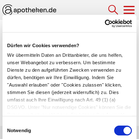
Hau
Medizinlexikon
Dürfen wir Cookies verwenden?
Kussmaul-Atmung
(Fischmaulatmung)
Wir übermitteln Daten an Drittanbieter, die uns helfen,
unser Webangebot zu verbessern. Um bestimmte
Regelmäßiges, auffallend tiefes Ausatmen. Die
Dienste zu den aufgeführten Zwecken verwenden zu
dürfen, benötigen wir Ihre Einwilligung. Indem Sie
Kussmaul-Atmung setzt ein, sobald das Blut des
"Auswahl erlauben" oder "Cookies zulassen" klicken,
Patienten zu sauer (
Azidose
) ist. Sie gestattet es
stimmen Sie diesen (jederzeit widerruflich) zu. Dies
nämlich, so viel wie möglich saures
umfasst auch Ihre Einwilligung nach Art. 49 (1) (a)
Kohlendioxid mit der Ausatemluft
DSGVO. Unter "Nur notwendige Cookies" können Sie die
auszuscheiden.
Datenverarbeitung ablehnen. Sie können Ihre Auswahl
jederzeit unter "Privatsphäre“ am Seitenende ändern.
Einwilligungsauswahl
Notwendig