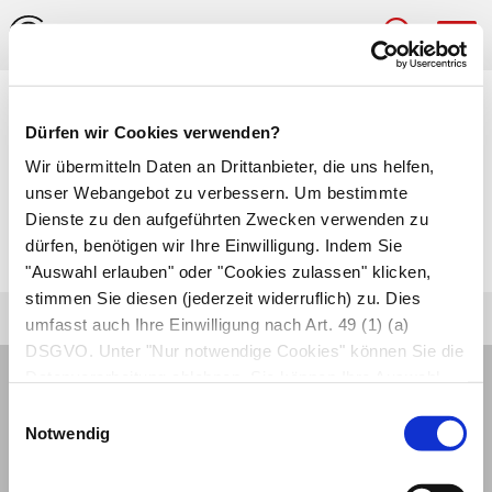
Hau
Medizinlexikon
Dürfen wir Cookies verwenden?
labil
Wir übermitteln Daten an Drittanbieter, die uns helfen,
unser Webangebot zu verbessern. Um bestimmte
Schwankend, instabil, schwer ins Gleichgewicht
Dienste zu den aufgeführten Zwecken verwenden zu
dürfen, benötigen wir Ihre Einwilligung. Indem Sie
zu bringen.
"Auswahl erlauben" oder "Cookies zulassen" klicken,
stimmen Sie diesen (jederzeit widerruflich) zu. Dies
umfasst auch Ihre Einwilligung nach Art. 49 (1) (a)
DSGVO. Unter "Nur notwendige Cookies" können Sie die
Datenverarbeitung ablehnen. Sie können Ihre Auswahl
jederzeit unter "Privatsphäre“ am Seitenende ändern.
Einwilligungsauswahl
Notwendig