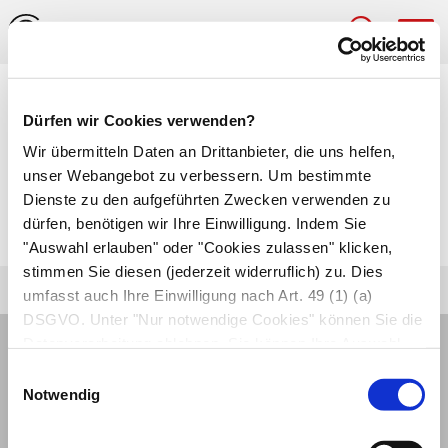
Hau
Medizinlexikon
Dürfen wir Cookies verwenden?
Leptomeningeom
Wir übermitteln Daten an Drittanbieter, die uns helfen,
unser Webangebot zu verbessern. Um bestimmte
Meist gutartiger, von der
weichen Hirnhaut
Dienste zu den aufgeführten Zwecken verwenden zu
dürfen, benötigen wir Ihre Einwilligung. Indem Sie
ausgehender Hirntumor (
Meningeom
).
"Auswahl erlauben" oder "Cookies zulassen" klicken,
stimmen Sie diesen (jederzeit widerruflich) zu. Dies
umfasst auch Ihre Einwilligung nach Art. 49 (1) (a)
DSGVO. Unter "Nur notwendige Cookies" können Sie die
Datenverarbeitung ablehnen. Sie können Ihre Auswahl
jederzeit unter "Privatsphäre“ am Seitenende ändern.
Einwilligungsauswahl
Notwendig