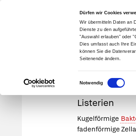
Dürfen wir Cookies verw
Wir übermitteln Daten an 
Dienste zu den aufgeführt
"Auswahl erlauben" oder "C
Krankheiten
Symptome
Therapie
Med
Dies umfasst auch Ihre Ei
können Sie die Datenverar
Seitenende ändern.
Einwilligungsauswahl
Notwendig
Listerien
Kugelförmige
Bakt
fadenförmige Zella