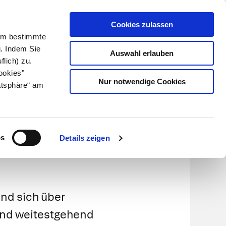
Cookies zulassen
Kundenlogin
Info für Apotheker
 Um bestimmte
g. Indem Sie
Auswahl erlauben
flich) zu.
Suche
leben
Über uns
ookies"
Nur notwendige Cookies
atsphäre“ am
os
Details zeigen
und sich über
sind weitestgehend