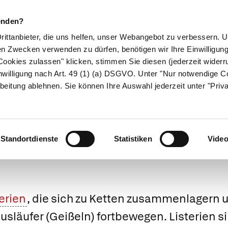
enden?
Drittanbieter, die uns helfen, unser Webangebot zu verbessern.
en Zwecken verwenden zu dürfen, benötigen wir Ihre Einwilligun
ookies zulassen" klicken, stimmen Sie diesen (jederzeit widerru
ikamente
Naturheilkunde
Eltern & Kind
Gesund 
nwilligung nach Art. 49 (1) (a) DSGVO. Unter "Nur notwendige C
beitung ablehnen. Sie können Ihre Auswahl jederzeit unter "Priv
Medizinlexikon
Standortdienste
Statistiken
Vide
erien
, die sich zu Ketten zusammenlagern 
usläufer (Geißeln) fortbewegen. Listerien 