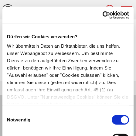
Hau
Medizinlexikon
Dürfen wir Cookies verwenden?
Lokalrezidiv
Wir übermitteln Daten an Drittanbieter, die uns helfen,
unser Webangebot zu verbessern. Um bestimmte
Erneutes Auftreten einer Erkrankung in
Dienste zu den aufgeführten Zwecken verwenden zu
dürfen, benötigen wir Ihre Einwilligung. Indem Sie
derselben Körperregion.
"Auswahl erlauben" oder "Cookies zulassen" klicken,
stimmen Sie diesen (jederzeit widerruflich) zu. Dies
umfasst auch Ihre Einwilligung nach Art. 49 (1) (a)
DSGVO. Unter "Nur notwendige Cookies" können Sie die
Datenverarbeitung ablehnen. Sie können Ihre Auswahl
jederzeit unter "Privatsphäre“ am Seitenende ändern.
Einwilligungsauswahl
Notwendig