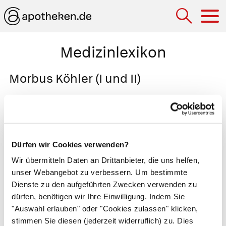
Hau
Medizinlexikon
Morbus Köhler (I und II)
Aseptischen Knochennekrosen, bei denen
Überlastung und lokale
Durchblutungsstörungen zu krankhaften
Umbauvorgängen am wachsenden Knochen
Dürfen wir Cookies verwenden?
führen. Bei Morbus Köhler I ist das Kahnbein
Wir übermitteln Daten an Drittanbieter, die uns helfen,
betroffen, das am Fußrist zwischen Rück- und
unser Webangebot zu verbessern. Um bestimmte
Mittelfuß liegt, bei Morbus Köhler II das
Dienste zu den aufgeführten Zwecken verwenden zu
dürfen, benötigen wir Ihre Einwilligung. Indem Sie
Köpfchen des zweiten Mittelfußknochens. Die
"Auswahl erlauben" oder "Cookies zulassen" klicken,
Behandlung besteht in Schonung, Einlagen,
stimmen Sie diesen (jederzeit widerruflich) zu. Dies