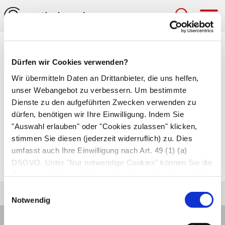
Hau
Medizinlexikon
Dürfen wir Cookies verwenden?
Manifestation
Wir übermitteln Daten an Drittanbieter, die uns helfen,
unser Webangebot zu verbessern. Um bestimmte
Sichtbarwerden einer Erkrankung durch die
Dienste zu den aufgeführten Zwecken verwenden zu
dürfen, benötigen wir Ihre Einwilligung. Indem Sie
ersten typischen Symptome.
"Auswahl erlauben" oder "Cookies zulassen" klicken,
Ausbildung von Merkmalen, die
stimmen Sie diesen (jederzeit widerruflich) zu. Dies
charakteristisch für bestimmte Erbanlagen
umfasst auch Ihre Einwilligung nach Art. 49 (1) (a)
sind.
DSGVO. Unter "Nur notwendige Cookies" können Sie die
Datenverarbeitung ablehnen. Sie können Ihre Auswahl
jederzeit unter "Privatsphäre“ am Seitenende ändern.
Einwilligungsauswahl
Notwendig