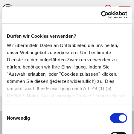
Hau
Medizinlexikon
Dürfen wir Cookies verwenden?
Metacarpus (Mittelhand)
Wir übermitteln Daten an Drittanbieter, die uns helfen,
unser Webangebot zu verbessern. Um bestimmte
Aus fünf Knochen bestehender mittlerer
Dienste zu den aufgeführten Zwecken verwenden zu
dürfen, benötigen wir Ihre Einwilligung. Indem Sie
Abschnitt der Hand. Die Knochen der Mittelhand
"Auswahl erlauben" oder "Cookies zulassen" klicken,
gehen in die Finger über. Unten grenzen sie an
stimmen Sie diesen (jederzeit widerruflich) zu. Dies
die acht
Handwurzelknochen
.
umfasst auch Ihre Einwilligung nach Art. 49 (1) (a)
DSGVO. Unter "Nur notwendige Cookies" können Sie die
Datenverarbeitung ablehnen. Sie können Ihre Auswahl
jederzeit unter "Privatsphäre“ am Seitenende ändern.
Einwilligungsauswahl
Notwendig