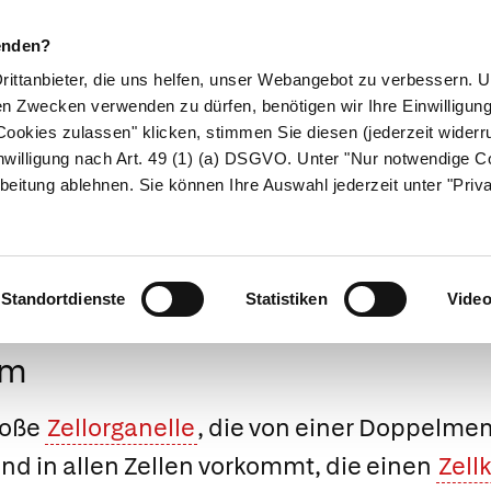
enden?
Drittanbieter, die uns helfen, unser Webangebot zu verbessern.
en Zwecken verwenden zu dürfen, benötigen wir Ihre Einwilligun
ookies zulassen" klicken, stimmen Sie diesen (jederzeit widerru
ikamente
Naturheilkunde
Eltern & Kind
Gesund 
nwilligung nach Art. 49 (1) (a) DSGVO. Unter "Nur notwendige C
beitung ablehnen. Sie können Ihre Auswahl jederzeit unter "Priv
Medizinlexikon
Standortdienste
Statistiken
Vide
um
roße
Zellorganelle
, die von einer Doppelm
nd in allen Zellen vorkommt, die einen
Zell