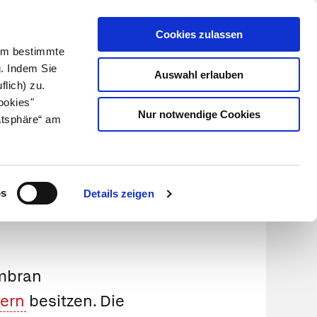
Cookies zulassen
Kundenlogin
Info für Apotheker
 Um bestimmte
g. Indem Sie
Auswahl erlauben
flich) zu.
Suche
leben
Über uns
ookies"
Nur notwendige Cookies
atsphäre“ am
os
Details zeigen
embran
kern
besitzen. Die