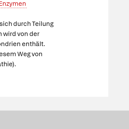
Enzymen
n
sich durch Teilung
m
wird von der
ndrien enthält.
diesem Weg von
thie
).