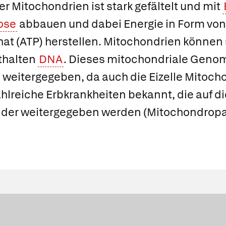
er
Mitochondrien
ist stark gefältelt und mit
ose
abbauen und dabei Energie in Form vo
hat
(
ATP
) herstellen. Mitochondrien können 
thalten
DNA
. Dieses
mitochondriale Geno
 weitergegeben, da auch die Eizelle Mitocho
ahlreiche Erbkrankheiten bekannt, die auf 
nder weitergegeben werden (
Mitochondropa