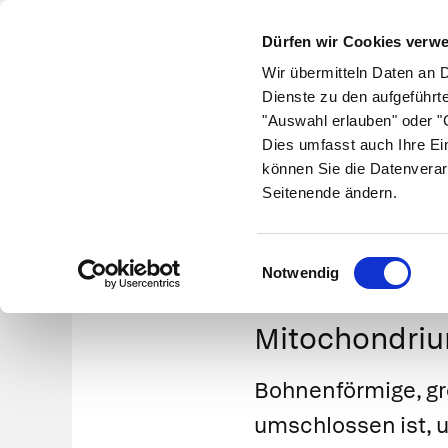
Dürfen wir Cookies verw
Wir übermitteln Daten an 
Dienste zu den aufgeführt
"Auswahl erlauben" oder "C
Krankheiten
Symptome
Therapie
Med
Dies umfasst auch Ihre Ei
können Sie die Datenverar
Seitenende ändern.
Einwilligungsauswahl
Notwendig
Mitochondri
Bohnenförmige, g
umschlossen ist, u