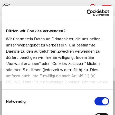
Hau
Medizinlexikon
Dürfen wir Cookies verwenden?
Mundvorhof (Vestibulum oris)
Wir übermitteln Daten an Drittanbieter, die uns helfen,
unser Webangebot zu verbessern. Um bestimmte
Von Lippen, Wangen und Zähnen umschlossener
Dienste zu den aufgeführten Zwecken verwenden zu
dürfen, benötigen wir Ihre Einwilligung. Indem Sie
Raum innerhalb der Mundhöhle.
"Auswahl erlauben" oder "Cookies zulassen" klicken,
stimmen Sie diesen (jederzeit widerruflich) zu. Dies
umfasst auch Ihre Einwilligung nach Art. 49 (1) (a)
DSGVO. Unter "Nur notwendige Cookies" können Sie die
Datenverarbeitung ablehnen. Sie können Ihre Auswahl
jederzeit unter "Privatsphäre“ am Seitenende ändern.
Einwilligungsauswahl
Notwendig