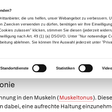
enden?
Drittanbieter, die uns helfen, unser Webangebot zu verbessern.
en Zwecken verwenden zu dürfen, benötigen wir Ihre Einwilligun
ookies zulassen" klicken, stimmen Sie diesen (jederzeit widerru
ikamente
Naturheilkunde
Eltern & Kind
Gesund 
nwilligung nach Art. 49 (1) (a) DSGVO. Unter "Nur notwendige C
beitung ablehnen. Sie können Ihre Auswahl jederzeit unter "Priv
Medizinlexikon
Standortdienste
Statistiken
Vide
onie
nung in den Muskeln (
Muskeltonus
). Die
 dabei, eine aufrechte Haltung einzunehme