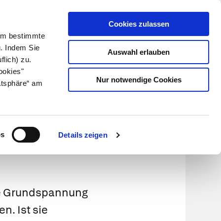
Cookies zulassen
Kundenlogin
Info für Apotheker
 Um bestimmte
g. Indem Sie
Auswahl erlauben
flich) zu.
Suche
leben
Über uns
ookies"
Nur notwendige Cookies
atsphäre“ am
os
Details zeigen
se Grundspannung
n. Ist sie