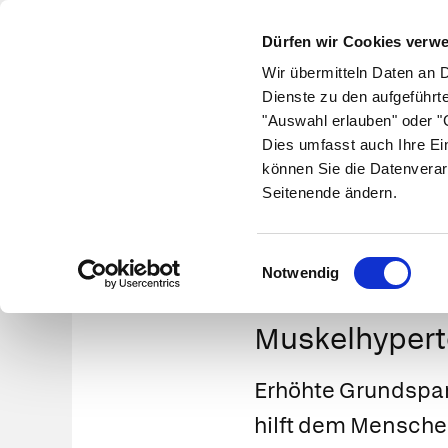
Dürfen wir Cookies verw
Wir übermitteln Daten an 
Dienste zu den aufgeführt
"Auswahl erlauben" oder "C
Krankheiten
Symptome
Therapie
Med
Dies umfasst auch Ihre Ei
können Sie die Datenverar
Seitenende ändern.
Einwilligungsauswahl
Notwendig
Muskelhypert
Erhöhte Grundspan
hilft dem Menschen