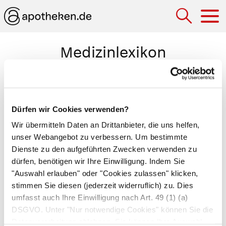
Hau
Medizinlexikon
Nabelschnurblutung
Austritt von Blut aus dem 3-4 cm langen
Dürfen wir Cookies verwenden?
Nabelstumpf, den die Hebamme beim
Wir übermitteln Daten an Drittanbieter, die uns helfen,
Durchtrennen der
Nabelschnur
stehen lässt.
unser Webangebot zu verbessern. Um bestimmte
Beim gesunden Kind trocknet der Nabelstumpf
Dienste zu den aufgeführten Zwecken verwenden zu
aus und fällt nach 7 bis 10 Tagen ab. Es kommt
dürfen, benötigen wir Ihre Einwilligung. Indem Sie
jedoch vor, dass der Nabelstumpf zu bluten
"Auswahl erlauben" oder "Cookies zulassen" klicken,
beginnt, wenn die Blutgerinnung beeinträchtigt,
stimmen Sie diesen (jederzeit widerruflich) zu. Dies
umfasst auch Ihre Einwilligung nach Art. 49 (1) (a)
der Blutdruck erhöht, der Nabelstumpf infiziert
DSGVO. Unter "Nur notwendige Cookies" können Sie die
oder die Nabelschnur falsch durchtrennt ist. Um
Datenverarbeitung ablehnen. Sie können Ihre Auswahl