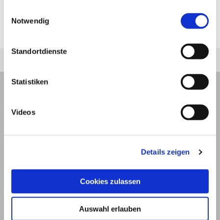
die Blutung zu stillen und die Ursache
jederzeit unter "Privatsphäre“ am Seitenende ändern.
Einwilligungsauswahl
abzuklären, sollte das Neugeborene
Notwendig
unverzüglich in ärztlich behandelt werden.
Standortdienste
Statistiken
Videos
Details zeigen
Cookies zulassen
Auswahl erlauben
© 2026