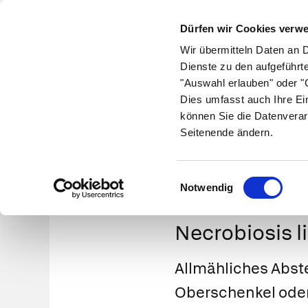
Dürfen wir Cookies verw
Wir übermitteln Daten an 
Dienste zu den aufgeführt
"Auswahl erlauben" oder "C
Krankheiten
Symptome
Therapie
Med
Dies umfasst auch Ihre Ei
können Sie die Datenverar
Seitenende ändern.
Einwilligungsauswahl
Notwendig
Necrobiosis l
Allmähliches Abst
Oberschenkel oder 