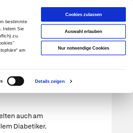
Cookies zulassen
Kundenlogin
Info für Apotheker
 Um bestimmte
g. Indem Sie
Auswahl erlauben
flich) zu.
Suche
leben
Über uns
ookies"
Nur notwendige Cookies
atsphäre“ am
os
Details zeigen
selten auch am
lem Diabetiker.