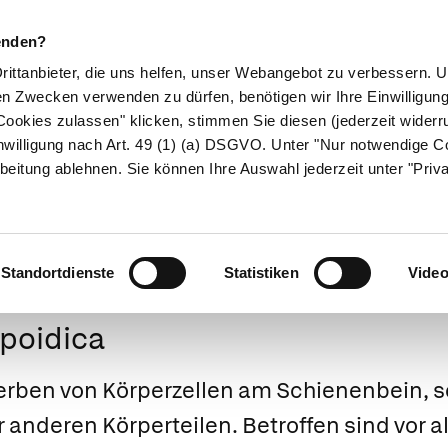
enden?
Drittanbieter, die uns helfen, unser Webangebot zu verbessern.
en Zwecken verwenden zu dürfen, benötigen wir Ihre Einwilligun
ookies zulassen" klicken, stimmen Sie diesen (jederzeit widerru
ikamente
Naturheilkunde
Eltern & Kind
Gesund 
nwilligung nach Art. 49 (1) (a) DSGVO. Unter "Nur notwendige C
beitung ablehnen. Sie können Ihre Auswahl jederzeit unter "Priv
Medizinlexikon
Standortdienste
Statistiken
Vide
ipoidica
erben von Körperzellen am Schienenbein, 
anderen Körperteilen. Betroffen sind vor al