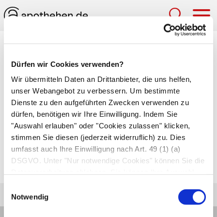
Hau
Medizinlexikon
Dürfen wir Cookies verwenden?
Neoplasma
Wir übermitteln Daten an Drittanbieter, die uns helfen,
unser Webangebot zu verbessern. Um bestimmte
Bildung neuen Körpergewebes, das kein
Dienste zu den aufgeführten Zwecken verwenden zu
untergegangenes Körpergewebe ersetzt. Weil sie
dürfen, benötigen wir Ihre Einwilligung. Indem Sie
keinem übergeordneten Steuerungszentren
"Auswahl erlauben" oder "Cookies zulassen" klicken,
unterliegen, vermehren sich diese Zellen oft sehr
stimmen Sie diesen (jederzeit widerruflich) zu. Dies
umfasst auch Ihre Einwilligung nach Art. 49 (1) (a)
schnell.
Tumoren
sind die bekannteste Form
DSGVO. Unter "Nur notwendige Cookies" können Sie die
des Neoplasmas.
Datenverarbeitung ablehnen. Sie können Ihre Auswahl
jederzeit unter "Privatsphäre“ am Seitenende ändern.
Einwilligungsauswahl
Notwendig