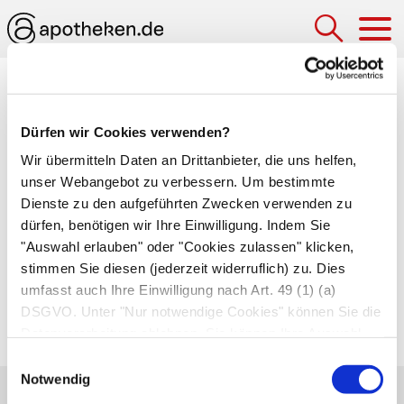
Hau
Medizinlexikon
Dürfen wir Cookies verwenden?
Nephrolithotomie
Wir übermitteln Daten an Drittanbieter, die uns helfen,
Operative Entfernung von
Nierensteinen
. Hierzu
unser Webangebot zu verbessern. Um bestimmte
öffnet der Chirurg die Bauchdecke des Patienten,
Dienste zu den aufgeführten Zwecken verwenden zu
dürfen, benötigen wir Ihre Einwilligung. Indem Sie
schneidet die Niere auf und entnimmt die
"Auswahl erlauben" oder "Cookies zulassen" klicken,
Nierensteine. Die Nephrolithotomie ist heute
stimmen Sie diesen (jederzeit widerruflich) zu. Dies
selten und wird nur durchgeführt, wenn sanftere
umfasst auch Ihre Einwilligung nach Art. 49 (1) (a)
Verfahren wie die
extrakorporale
DSGVO. Unter "Nur notwendige Cookies" können Sie die
Stoßwellenlithotripsie
nicht greifen.
Datenverarbeitung ablehnen. Sie können Ihre Auswahl
jederzeit unter "Privatsphäre“ am Seitenende ändern.
Einwilligungsauswahl
Notwendig